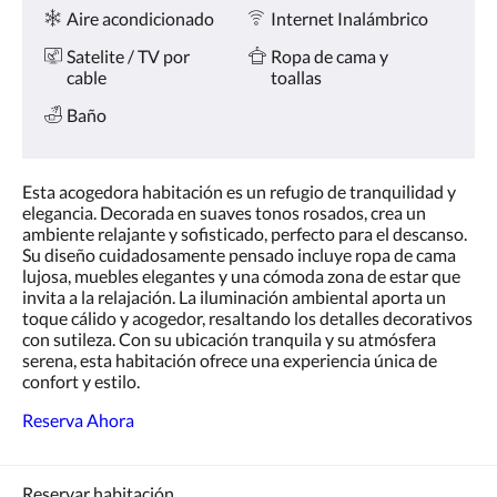
Comodidades
la
Aire acondicionado
Internet Inalámbrico
derecha,
o
Satelite / TV por
Ropa de cama y
pulse
cable
toallas
los
botones
Baño
siguiente
y
anterior.
Esta acogedora habitación es un refugio de tranquilidad y
elegancia. Decorada en suaves tonos rosados, crea un
ambiente relajante y sofisticado, perfecto para el descanso.
Su diseño cuidadosamente pensado incluye ropa de cama
lujosa, muebles elegantes y una cómoda zona de estar que
invita a la relajación. La iluminación ambiental aporta un
toque cálido y acogedor, resaltando los detalles decorativos
con sutileza. Con su ubicación tranquila y su atmósfera
serena, esta habitación ofrece una experiencia única de
confort y estilo.
Reserva Ahora
Reservar habitación